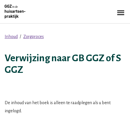
Overslaan
Zoe
en
Menu
naar
de
inhoud
Inhoud
Zorgproces
Kruimelpad
gaan
Verwijzing naar GB GGZ of S
GGZ
De inhoud van het boek is alleen te raadplegen als u bent
ingelogd.