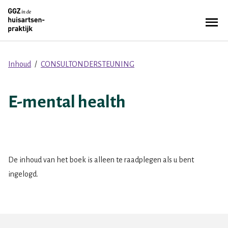
Overslaan
Zoe
en
Menu
naar
de
inhoud
Inhoud
CONSULTONDERSTEUNING
Kruimelpad
gaan
E-mental health
De inhoud van het boek is alleen te raadplegen als u bent
ingelogd.