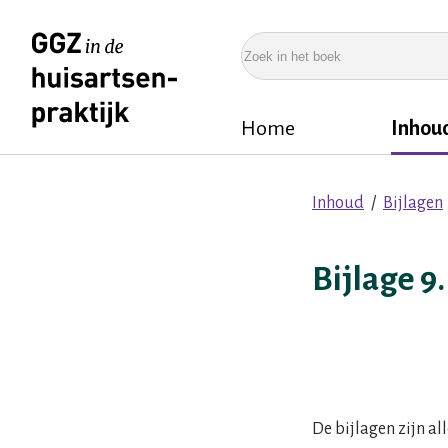
Overslaan
en
Zoek
naar
in
de
het
Home
Inhou
inhoud
boek
Hoofdnavigatie
gaan
Inhoud
Bijlagen
Kruimelpad
Bijlage 9
De bijlagen zijn al