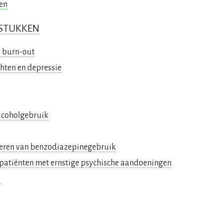
en
STUKKEN
 burn-out
hten en depressie
lcoholgebruik
eren van benzodiazepinegebruik
 patiënten met ernstige psychische aandoeningen
e