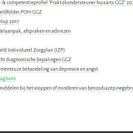
ie- & competentieprofiel ‘Praktijkondersteuner huisarts GGZ’ 2
beeldfolder POH-GGZ
velop 2017
delaanpak, afspraken en adviezen
eeld Individueel Zorgplan (IZP)
icht diagnostische bepalingen GGZ
amenteuze behandeling van depressie en angst
pdagboek
pmiddelen bij het stoppen of minderen van benzodiazepinegebr