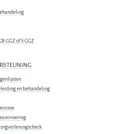
behandeling
 GB GGZ of S GGZ
RSTEUNING
genlijsten
leiding en behandeling
terview
ossiervoering
zorgverleningscheck